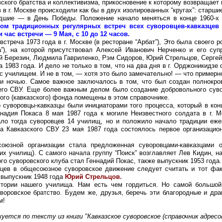
ого братства и коллективизма, прикосновение к которому возвращает 
 в г. Москве происходили как бы в двух изолированных “кругах”: старш
дшие — в День Победы. Положение начало меняться в конце 1960-х 
ом традиционных регулярных встреч всех суворовцев-кавказцев 
 час встречи — 9 Мая, с 10 до 12 часов.
стреча 1973 года в г. Москве (в ресторане “Арбат”), Это была своего 
а”), на которой присутствовал Алексей Иванович Нерченко и его су
ий Березин, Людмила Гавриленко, Рэм Сидоров, Юрий Стрельцов, Сергей
1983 года. И дело не только в том, что на два дня в г. Орджоникидзе
с училищем. И не в том, — хотя это было замечательно! — что примерн
и ночью. Самое важное заключалось в том, что был создан полнокро
его СВУ. Еще более важным делом было создание добровольного суво
ого (кавказского) фонда помещены в этом справочнике.
уворовцы-кавказцы были инициаторами того процесса, который в кон
надия Покаса 8 мая 1987 года к могиле Неизвестного солдата в г. 
ало тогда суворовцев 14 училищ, но и положило начало традиции еже
а Кавказского СВУ 23 мая 1987 года состоялось первое организацио
ной организации стала предложенная суворовцами-кавказцами опе
их училищ). С самого начала группу “Поиск” возглавляет Лев Кидин, н
о суворовского клуба стал Геннадий Покас, также выпускник 1953 года.
в в общесоюзное суворовское движение следует считать и тот факт
 выпускник 1948 года
Юрий Стрельцов.
ии нашего училища. Нам есть чем гордиться. Но самой большой 
воровское братство. Будем же, друзья, беречь эти благородные и дра
м!
уется по тексту из книги "Кавказское суворовское (справочник адрес