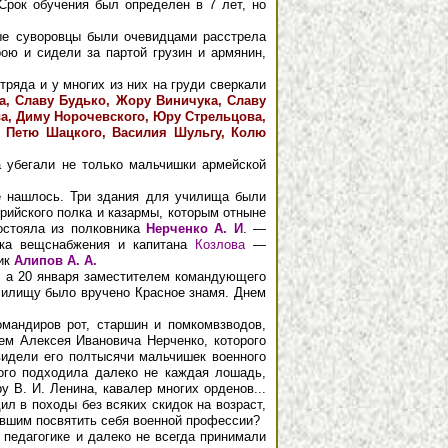
Срок обучения был определен в 7 лет, но
ые суворовцы были очевидцами расстрела
ю и сидели за партой грузин и армянин,
тряда и у многих из них на груди сверкали
а, Славу Будько, Жору Виничука, Славу
а, Диму Норочевского, Юру Стрельцова,
 Петю Шацкого, Василия Шульгу, Колю
 убегали не только мальчишки армейской
не нашлось. Три здания для училища были
рийского полка и казармы, которым отныне
остояла из полковника
Нерченко А. И
. —
а вещснабжения и капитана
Козлова
—
ник
Алипов А. А.
, а 20 января заместителем командующего
илищу было вручено Красное знамя. Днем
мандиров рот, старшин и помкомвзводов,
ем Алексея Ивановича Нерченко, которого
видели его полтысячи мальчишек военного
ого подходила далеко не каждая лошадь,
 В. И. Ленина, кавалер многих орденов...
ил в походы без всяких скидок на возраст,
шившим поcвятить себя военной профессии?
педагогике и далеко не всегда принимали