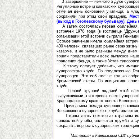
В завершение — немного о духе суворовск
Регулярные встречи кавказских суворовцев
отмечая день основания училища, а мла
сохранили при этом свой праздник.
Мест
(выход к Гоголевскому бульвару). День и
А затем состоялась первая юбилейная в
встречей 1978 года (в гостинице “Дружб
организации этой встречи сыграли Геннад
Особое значение имела юбилейная встреча 
400 человек, связавших ранее свою жизнь 
казарме, и не было разницы между днем 
вошли представители всех выпусков наш
правления фонда, а также Устав суворовск
К этому следует добавить, что именно с
суворовского клуба. По предложению Ген
суворовцев. Это событие не только собр
Кремлевской стены. По инициативе совет
клуба.
Первой крупной задачей этой всесоюз
выпускниками в интересах всех суворовск
Краснодарскому краю от совета Всесоюзног
Признанием вклада суворовцев-кавказце
Всесоюзного суворовского клуба является
Таковы лишь некоторые страницы истор
совместной учебы, являются дружба и су
сохранять верность суворовским традиция
Материал о Кавказском СВУ публик