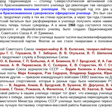
род Орджоникидзе — столицу Северо-Осетинской автономной сове
ого Краснознаменного пехотного училища (до революции там находил
м суворовским военным училищем
. На следующий год эти два у
ое Краснознаменное суворовское офицерское училище
. Это был сво
о, продолжал учебу в тех же стенах курсантом, а через три года стано
нтский батальон был расформирован и училище получило новое наи
ились теперь только суворовцы. А в июне
1968
года состоялся после
оровского и общевойскового училищ было создано Орджоникидзе
Советского Союза А. И. Еременко.
уск суворовцев. Из стен училища вышли тысячи высококвалифицирован
мунистической партии. Многие из них стали генералами и полковн
ой Советского Союза
г
енерал-майор В. В. Колесник, генерал-лейтена
ры Г. С. Глушаков, В. Т. Заборня, В. В. Огульков, В. П. Шипилов,
не продолжают службу в Вооруженных Силах.
 О. А. Беляев, Г. П. Бобылев, А. И. Боженов, В. Г. Бродский, И. А. Га
ликов. А. Ф. Перевознов, В. С. Скляров, Е. В. Старостин, Ю. Г. С
, членами Союза журналистов СССР —
Вадим Калинин и Алексан
щные поэты
Марк Комаров, Рэм Сидоров, Владимир Бадалов, Юри
многие другие — приказом командующего войсками СКВО занесены на Д
льных спортсменов, которые в разные годы были чемпионами РСФ
 Это —
В. Авдеев, Алиев, В. Бродский, В. Бузиков, Ю. Дергунов, В. 
озиев, Г. Покас, Романов, А. Филиппов, Г. Хабаев, Ю. Хватов, В. Ча
ой работы в нашем училище говорит тот факт, что команда училища 
волю к победе, заняла первое место и была награждена переходящим пр
 заместителя Министра обороны СССР училище было награждено перех
а на лучшую постановку спортивно-массовой работы Кавказское суворов