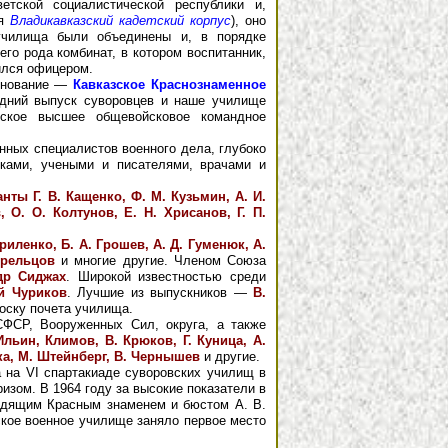
тской социалистической республики и,
ся
Владикавказский кадетский корпус
), оно
чилища были объединены и, в порядке
его рода комбинат, в котором воспитанник,
вился офицером.
менование —
Кавказское Краснознаменное
дний выпуск суворовцев и наше училище
вское высшее общевойсковое командное
ных специалистов военного дела, глубоко
иками, учеными и писателями, врачами и
нты Г. В. Кащенко, Ф. М. Кузьмин, А. И.
 О. О. Колтунов, Е. Н. Хрисанов, Г. П.
вриленко, Б. А. Грошев, А. Д. Гуменюк, А.
трельцов
и многие другие. Членом Союза
др Сиджах
. Широкой известностью среди
й Чуриков
. Лучшие из выпускников —
В.
оску почета училища.
СР, Вооруженных Сил, округа, а также
Ильин, Климов, В. Крюков, Г. Куница, А.
йка, М. Штейнберг, В. Чернышев
и другие.
на VI спартакиаде суворовских училищ в
изом. В 1964 году за высокие показатели в
одящим Красным знаменем и бюстом А. В.
ское военное училище заняло первое место