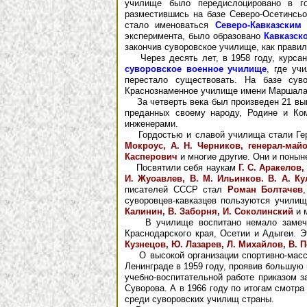
училище было передислоцировано в го
разместившись на базе Северо-Осетинсь
стало именоваться
Северо-Кавказски
эксперимента, было образовано
Кавказск
закончив суворовское училище, как правил
Через десять лет, в 1958 году, курса
суворовское военное училище
, где уч
перестало существовать. На базе сув
Краснознаменное училище имени Маршала 
За четверть века был произведен 21 вып
преданных своему народу, Родине и Ком
инженерами.
Гордостью и славой училища стали Гер
Мокроус, А. Н. Черников, генерал-майо
Касперович
и многие другие. Они и поны
Посвятили себя наукам
Г. С. Аракелов,
И. Жуоавлев, В. М. Ильинков. В. А. Ку
писателей СССР стал
Роман Болтачев
суворовцев-кавказцев пользуются учили
Калинин, В. Заборня, И. Соколинский
и 
В училище воспитано немало замечате
Краснодарского края, Осетии и Адыгеи.
Кузнецов, Ю. Лазарев, Л. Михайлов, В. П
О высокой организации спортивно-массов
Ленинграде в 1959 году, проявив большую 
учебно-воспитательной работе приказом
Суворова. А в 1966 году по итогам смотр
среди суворовских училищ страны.