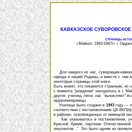
КАВКАЗСКОЕ СУВОРОВСКО
СТРАНИЦЫ ИСТО
г.Майкоп: 1943-1947гг. г. Ордж
Для каждого из нас, суворовцев-кавка
народа и нашей Родины, и вместе с тем в
некоторые страницы этой книги.
Быть может, это покажется странным, но н
с момента “рождения” находилось в г. Ма
других училищ легко нас “вычисляют”:есл
орджоникидзевцы.
Училище было создано в
1943
году — п
соответствии с постановлением ЦК ВКП(б)
в районах, освобожденных от немецкой окк
Как указывалось в постановлении, учил
Красной Армии, партизан Отечественной 
оккупантов...”. Это было одним из прояв