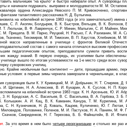
тавить мальчишек “на крыло” и быстро набирали опыт. А суворовцы п
рты и начинали подражать: выправке и молодцеватости М. М. Остапенк
 кавалера ордена Александра Невского П. М. Кривокоченко, спортив
 фантазии талантливого рассказчика Н. Д. Булыгина.
вила на юбилейной встрече 1983 года (и это замечательно!) имена 
ев, С. Л. Акопян, Болдырев, В. К. Быстров, Вяльцев, В. К. Волохов, В.
И. Т. Люльчак, В. Ф. Лавренчук, С. Р. Минин, Малыгин, С. И. Майнен, Мих
. М. Прищепа. В. М. Парно, Реуцкий, Н. Расько, Г. А. Рахманин, М. А. С
ов, Ткаченко, Тихомиров, М. И. Тимохин, В. П. Хаустов, Хлебников, М. 
й массе направленные в училище с фронтов Великой Отечеств
еподавательский состав с самого начала отличался высоким професси
м педагогическим опытом, преподаватели сумели привить воспи
 них жажду знаний. В первую очередь, их усилиями были обеспечены
р, училище вышло по итогам успеваемости на 1-е место среди всех суво
терку суворовских училищ.
о. Крайне необычным был контингент — дети, прошедшие армию, пере
ные условия: в первые зимы чернила замерзали в чернильницах, в клас
суворовцев были К. У. Кривицкий, М. И. Добрынин, Н. Т. Спиряев, Д. Я. 
А. И. Щетинин, Н. А. Алексеев, В. И. Кукарин, А. К. Суслов, Н. П. Коро
 вспоминали на юбилейной встрече 1983 года: К. Н. Арсеньев, Ю. И. Абр
, 3. Н. Бродская, А. С. Васильев, В. С. Васильева, В. А. Горбова, 3. Б.
К. Колышкин. А. И. Кац, В, К. Каманин, Качура, Т. М. Курилина, М. А
на, С. Н. Кузнечиков, Н. Д. Коваль, Кацоев, Куличенко, Ю. Г. Лютая,
 Миловидов, Половинке, Поленов, М. И. Пастухов, Н. А. Паниян, М. Ф. По
, Скачков, Свириденков, Н. Г. Терехова, Б. Б. Файнштейн, В. И. Флиг
ет
. За это время в нем было
четыре реорганизации
и столько же раз и