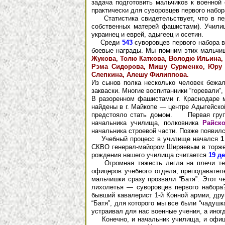
задача подготовить мальчиков к военной
практически для суворовцев первого набора
Статистика свидетельствует, что в пер
собственных матерей фашистами). Учили
украинец и еврей, адыгеец и осетин.
Среди
543
суворовцев первого набора в 
боевые награды. Мы помним этих мальчи
Жукова, Толю Каткова, Володю Ильина,
Рэма Сидорова, Мишу Сурменко, Юру 
Слепкина, Алешу Филиппова.
Из сынов полка несколько человек бежал
закваски. Многие воспитанники “горевали”, 
В разоренном фашистами г. Краснодаре м
найдены в г. Майкопе — центре Адыгейско
предстояло стать домом. Первая группа
начальника училища, полковника
Райск
начальника строевой части. Позже появил
Учебный процесс в училище начался
1
СКВО генерал-майором Ширяевым в торжес
рождения нашего училища считается
19 д
Огромная тяжесть легла на плечи тех, 
офицеров учебного отдела, преподавател
мальчишки сразу прозвали “Батя”. Этот 
лихолетья — суворовцев первого набора?
бывший кавалерист 1-й Конной армии, дру
“Батя”, для которого мы все были “чадушк
устраивал для нас военные учения, а иног
Конечно, и начальник училища, и офицер