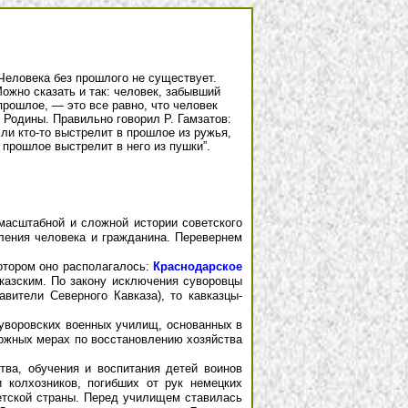
Человека без прошлого не существует.
ожно сказать и так: человек, забывший
прошлое, — это все равно, что человек
 Родины. Правильно говорил Р. Гамзатов:
ли кто-то выстрелит в прошлое из ружья,
прошлое выстрелит в него из пушки”.
 масштабной и сложной истории советского
вления человека и гражданина. Перевернем
котором оно располагалось:
Краснодарское
вказским. По закону исключения суворовцы
авители Северного Кавказа), то кавказцы-
уворовских военных училищ, основанных в
ложных мерах по восстановлению хозяйства
ва, обучения и воспитания детей воинов
 колхозников, погибших от рук немецких
ветской страны. Перед училищем ставилась