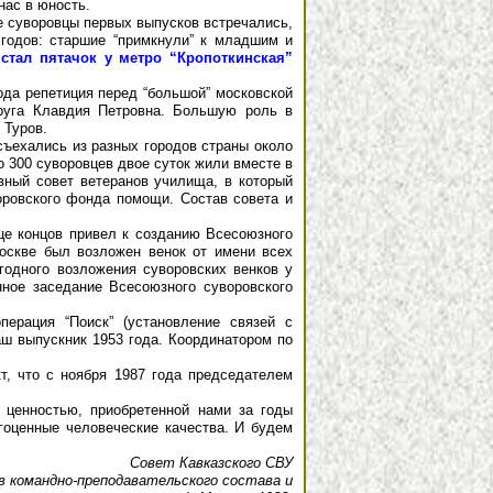
нас в юность.
ие суворовцы первых выпусков встречались,
годов: старшие “примкнули” к младшим и
стал пятачок у метро “Кропоткинская”
рода репетиция перед “большой” московской
пруга Клавдия Петровна. Большую роль в
 Туров.
 съехались из разных городов страны около
о 300 суворовцев двое суток жили вместе в
вный совет ветеранов училища, в который
ровского фонда помощи. Состав совета и
це концов привел к созданию Всесоюзного
Москве был возложен венок от имени всех
годного возложения суворовских венков у
нное заседание Всесоюзного суворовского
рация “Поиск” (установление связей с
аш выпускник 1953 года. Координатором по
, что с ноября 1987 года председателем
ценностью, приобретенной нами за годы
гоценные человеческие качества. И будем
Совет Кавказского СВУ
ов командно-преподавательского состава и