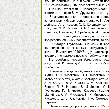
лучшие решения. Но они очень хотели пос
Они отыскивали у них привлекательные че
Н. Гирника, строгости и невозмутимости
интеллигентности В. А. Дружинина, полету
Благодарная память суворовцев восстано
вспоминаем и будем вспоминать; А. П. Акиш
Дейнека, А. В. Куксов, С. К. Кондратенко, 
Никулин, Л. Р. Осипов, В. А. Ольховский. С
Самохин, Салихов, Н. Срибник, А. А. Тихон
Если командиры взводов, в основно
профессиональными воспитателями, то пр
Обладая глубокими знаниями и больши
общеобразовательных наук, пробудить у
работе. В учебном 1946/47 году, наприме
правило, попадало в первую тройку или пя
Им, особенно первым, было очень трудн
родителей. К этому добавлялись и необыч
учебников.
Новаторами в деле обучения и воспитания 
Юдин. П. И. Лисакович, О. Г. Лисакович, 
этому списку тех, о ком с благодарностью
А. И. Бармин, В. А. Брагин, С. М. Баскаков
Ершов, Л. В. Ильтеев, В. И. Зикеев, Я. 
Кузнецова, П. И. Кротов, Киселев, Камхи
Мануйлов, С. А. Мурашов, Н. И. Миронова,
Русакова, Е. В. Савицкий, Н. А. Соколов
Эвранов.
Наше училище просуществовало
25 л