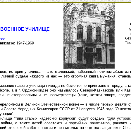
Е
ВОЕННОЕ УЧИЛИЩЕ
М
без
РИИ
“Ес
оникидзе: 1947-1969
зцев, история училища — это маленький, набранный петитом абзац из
 личной судьбе каждого из нас — это огромная книга мужания, стано
азвание нашего училища никогда не было точно привязано к городу, в 
йкопе, а в г. Орджоникидзе оно называлось Северо-Кавказским или Ка
и не ставропольцы и не новочеркассцы (тоже, кстати говоря, предст
ереломном в Великой Отечественной войне — в числе первых девяти с
 и Совета Народных Комиссаров СССР от 21 августа 1943 года “О неот
упации”.
ища “типа старых кадетских корпусов” будут созданы “для устройст
войны, а также детей советских и партийных работников, рабочих и
лений отеческой заботы партии и правительства о детях защитников Со