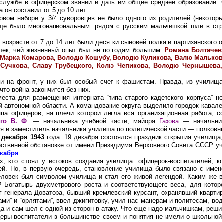
 службе в офицерском звании и дать им общее среднее образование. 
 он составил от 5 до 10 лет.
вом наборе у 3/4 суворовцев не было одного из родителей (некотор
ще было многонациональным: рядом с русским мальчишкой шли в стро
возрасте от 7 до 14 лет были десятки сыновей полка и партизанского о
шек, чей жизненный опыт был не по годам большим:
Романа Болтачев
 Марка Комарова, Володю Кошубу, Володю Куликова, Валю Мальков
Сучкова, Славу Трубецкого, Колю Чепикова, Володю Чернышева,
и на фронт, у них был особый счет к фашистам. Правда, из училища
что война закончится без них.
еста для размещения интерната “типа старого кадетского корпуса” 
й автономной области. А командование округа выделило городок кавале
 офицеров, на плечи которой легла вся организационная работа, с
ого В. Ф
. — начальника учебной части, майора
Газова
— начальник
ся и заместитель начальника училища по политической части — полков
 декабря 1943
года. 19 декабря состоялся праздник открытия училища
твенной обстановке от имени Президиума Верховного Совета СССР уч
екабря
.
кто стоял у истоков создания училища: офицеров-воспитателей, ко
ей. Но, в первую очередь, становление училища было связано с имен
человек был символом училища и стал его живой легендой. Каким же 
 Богатырь двухметрового роста и соответствующего веса, для котор
г генерала Доватора, бывший кремлевский курсант, охранявший квартиру
ами” и “орлятами”, ввел джигитовку, учил нас манерам и политесам, вод
да и сам шел с одной из сторон в атаку. Что еще надо мальчишкам, ре
ы-воспитатели в большинстве своем и понятия не имели о школьной 