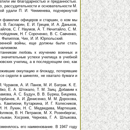
латили им благодарностью и преданностью.
о, рассудительности и основательности М.
ной удали П. И. Чекменева, подчеркнутой
и фамилии офицеров и старшин, о ком мы
 В. Гаспарян, Е. И. Грецев, И. А. Даньков,
айлов, С. Г. Наумов, А. Т. Нечитайло, С. М.
лободяник, Н. Г. Сороченко, В. С. Савченко,
М. Филиппов, Чих, И. И. Юрпольский.
енной войны, еще должны были стать
онализмом.
танникам любовь к изучению военных и
 значительные успехи училища в учебной
ровских училищ, а в последующем оно, как
жившие оккупацию и блокаду, потерявшие
се сидели в шинелях, не хватало бумаги и
Чураков, А. И. Панов, М. И. Батрак. К. Е.
бко, Е. А. Штокало, Т. М. Заяц. Добавим к
амова, А. С. Будун, В. В. Буреш, Бицоева,
 Горбачев, А. И. Денисенко, М. М. Дорохова,
. Кампиони, Кутаркина, И. Г. Колесников,
 И. Н. Лукин, Н. С. Медведева, Мартюшев,
ляков, В. Н. Петраков, М. X. Розенбергас,
ельман, Хосроев, Чернова, Г. А. Шлыкова,
зменялось его наименование. В 1947 году