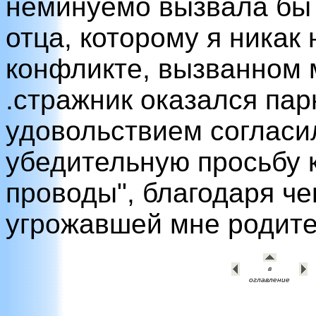
неминуемо вызвала бы 
отца, которому я никак
конфликте, вызванном м
.стражник оказался па
удовольствием согласи
убедительную просьбу к
проводы", благодаря че
угрожавшей мне родите
в
оглавление