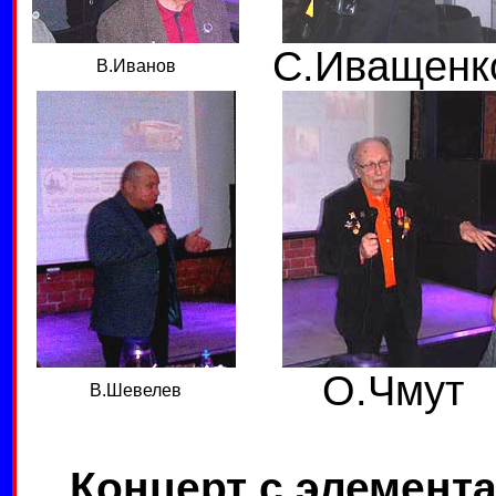
С.Иващенк
В.Иванов
О.Чмут
В.Шевелев
К
онцерт с элемент