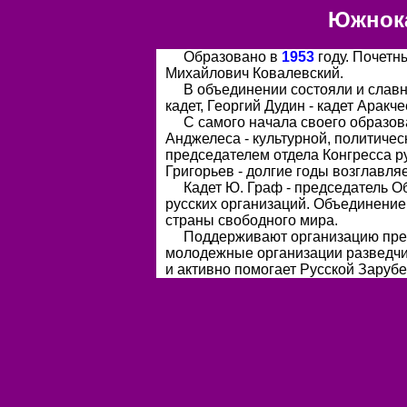
Южнока
Образовано в
1953
году. Почетн
Михайлович Ковалевский.
В объединении состояли и славн
кадет, Георгий Дудин - кадет Аракч
С самого начала своего образо
Анджелеса - культурной, политичес
председателем отдела Конгресса р
Григорьев - долгие годы возглавля
Кадет Ю. Граф - председатель О
русских организаций. Объединение
страны свободного мира.
Поддерживают организацию предс
молодежные организации разведчи
и активно помогает Русской Заруб