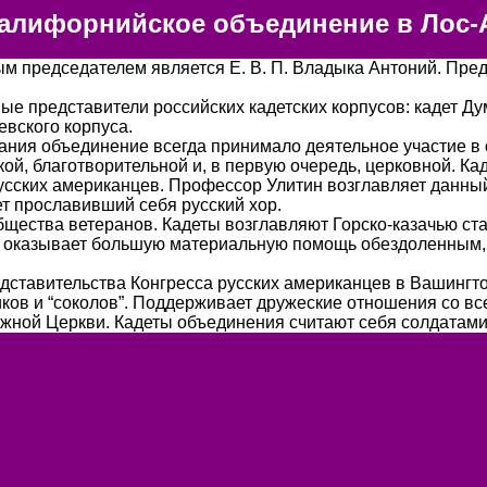
лифорнийское объединение в Лос-
ым председателем является Е. В. П. Владыка Антоний. Пр
ые представители российских кадетских корпусов: кадет Ду
еевского корпуса.
вания объединение всегда принимало деятельное участие в
кой, благотворительной и, в первую очередь, церковной. Ка
усских американцев. Профессор Улитин возглавляет данный
ет прославивший себя русский хор.
бщества ветеранов. Кадеты возглавляют Горско-казачью ст
 оказывает большую материальную помощь обездоленным, п
тавительства Конгресса русских американцев в Вашингтоне
ков и “соколов”. Поддерживает дружеские отношения со в
ежной Церкви. Кадеты объединения считают себя солдатам