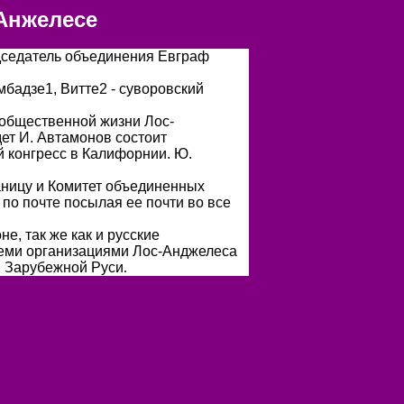
Анжелесе
едседатель объединения Евграф
мбадзе1, Витте2 - суворовский
 общественной жизни Лос-
дет И. Автамонов состоит
 конгресс в Калифорнии. Ю.
аницу и Комитет объединенных
о почте посылая ее почти во все
, так же как и русские
семи организациями Лос-Анджелеса
и Зарубежной Руси
.